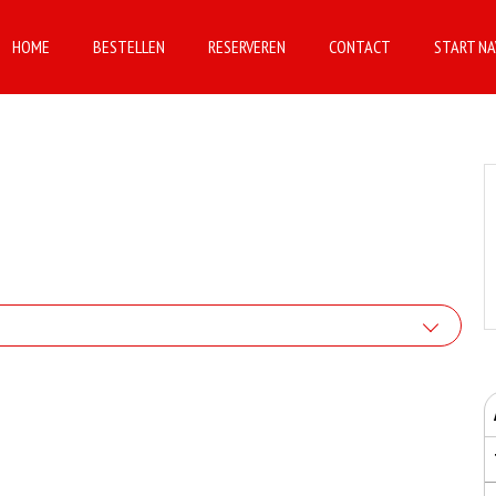
HOME
BESTELLEN
RESERVEREN
CONTACT
START NA