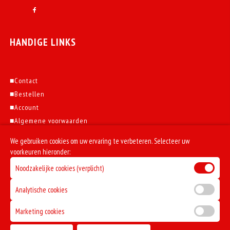
HANDIGE LINKS
■
Contact
■
Bestellen
■
Account
■
Algemene voorwaarden
■
Solliciteren
We gebruiken cookies om uw ervaring te verbeteren. Selecteer uw
■
Klachten
voorkeuren hieronder:
Noodzakelijke cookies (verplicht)
Analytische cookies
© 2026 - Eethuis Il Forno all Rights Reserved. Powered by
DoBizzz
The Easy Way
Marketing cookies